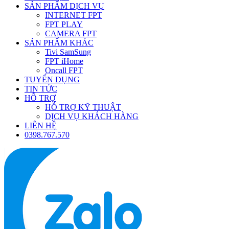
SẢN PHẨM DỊCH VỤ
INTERNET FPT
FPT PLAY
CAMERA FPT
SẢN PHẨM KHÁC
Tivi SamSung
FPT iHome
Oncall FPT
TUYỂN DỤNG
TIN TỨC
HỖ TRỢ
HỖ TRỢ KỸ THUẬT
DỊCH VỤ KHÁCH HÀNG
LIÊN HỆ
0398.767.570