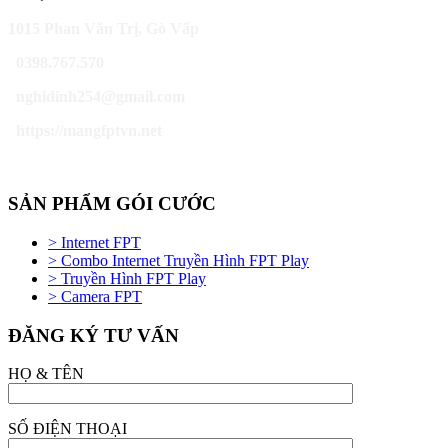
1015 Phan Văn Trị, Gò Vấp
0398.767.570
nghidinh254@gmail.com
https://mangfptvn.net
SẢN PHẨM GÓI CƯỚC
> Internet FPT
> Combo Internet Truyền Hình FPT Play
> Truyền Hình FPT Play
> Camera FPT
ĐĂNG KÝ TƯ VẤN
HỌ & TÊN
SỐ ĐIỆN THOẠI