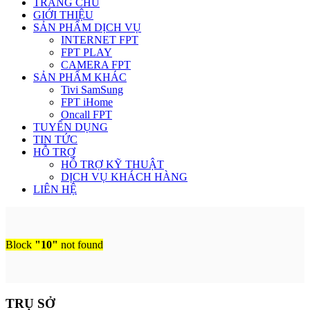
TRANG CHỦ
GIỚI THIỆU
SẢN PHẨM DỊCH VỤ
INTERNET FPT
FPT PLAY
CAMERA FPT
SẢN PHẨM KHÁC
Tivi SamSung
FPT iHome
Oncall FPT
TUYỂN DỤNG
TIN TỨC
HỖ TRỢ
HỖ TRỢ KỸ THUẬT
DỊCH VỤ KHÁCH HÀNG
LIÊN HỆ
Block
"10"
not found
TRỤ SỞ