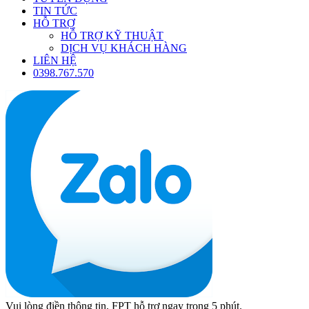
TIN TỨC
HỖ TRỢ
HỖ TRỢ KỸ THUẬT
DỊCH VỤ KHÁCH HÀNG
LIÊN HỆ
0398.767.570
Vui lòng điền thông tin, FPT hỗ trợ ngay trong 5 phút.