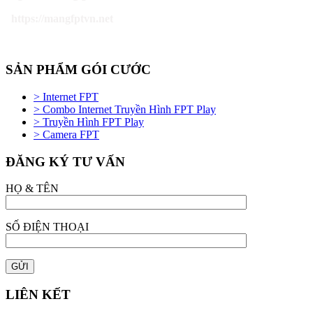
https://mangfptvn.net
SẢN PHẨM GÓI CƯỚC
> Internet FPT
> Combo Internet Truyền Hình FPT Play
> Truyền Hình FPT Play
> Camera FPT
ĐĂNG KÝ TƯ VẤN
HỌ & TÊN
SỐ ĐIỆN THOẠI
LIÊN KẾT