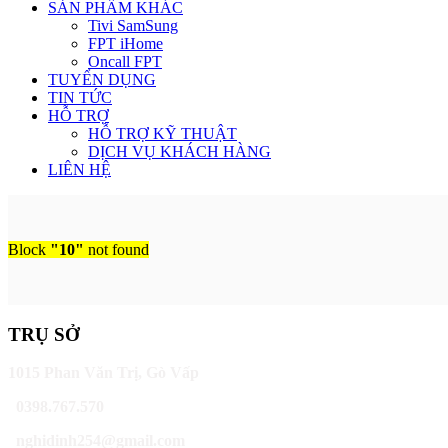
SẢN PHẨM KHÁC
Tivi SamSung
FPT iHome
Oncall FPT
TUYỂN DỤNG
TIN TỨC
HỖ TRỢ
HỖ TRỢ KỸ THUẬT
DỊCH VỤ KHÁCH HÀNG
LIÊN HỆ
Block
"10"
not found
TRỤ SỞ
1015 Phan Văn Trị, Gò Vấp
0398.767.570
nghidinh254@gmail.com