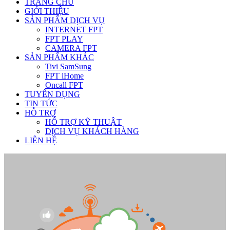
TRANG CHỦ
GIỚI THIỆU
SẢN PHẨM DỊCH VỤ
INTERNET FPT
FPT PLAY
CAMERA FPT
SẢN PHẨM KHÁC
Tivi SamSung
FPT iHome
Oncall FPT
TUYỂN DỤNG
TIN TỨC
HỖ TRỢ
HỖ TRỢ KỸ THUẬT
DỊCH VỤ KHÁCH HÀNG
LIÊN HỆ