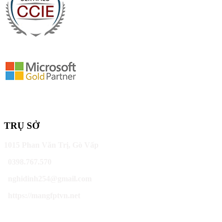
TRỤ SỞ
1015 Phan Văn Trị, Gò Vấp
0398.767.570
nghidinh254@gmail.com
https://mangfptvn.net