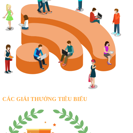
CÁC GIẢI THƯỞNG TIÊU BIỂU